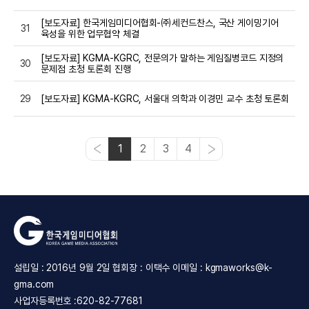
[보도자료] 한국게임미디어협회-㈜세컨드찬스, 국산 게이밍기어
31
육성을 위한 업무협약 체결
[보도자료] KGMA-KGRC, 전문의가 말하는 게임질병코드 지정의
30
문제점 초청 토론회 진행
29
[보도자료] KGMA-KGRC, 서울대 의학과 이경민 교수 초청 토론회
1
2
3
4
설립일 : 2016년 9월 2일 협회장 : 이택수 이메일 : kgmaworks@k-
gma.com
사업자등록번호 :620-82-77681